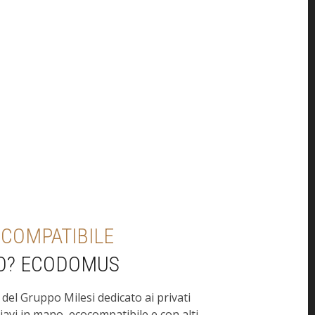
-COMPATIBILE
NO? ECODOMUS
el Gruppo Milesi dedicato ai privati
avi in mano, ecocompatibile e con alti