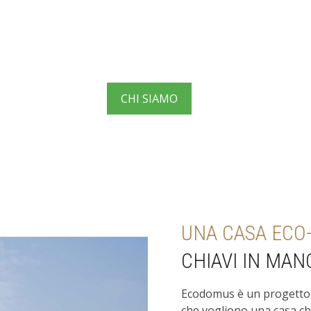
"Affidati ad un gruppo solido e con un'esperienza di oltre 30 anni,
in grado di fornirti tutti i servizi necessari per la tua casa."
ROBERTO E MASSIMO MILESI
CHI SIAMO
UNA CASA ECO
CHIAVI IN MA
Ecodomus è un progetto d
che vogliono una casa chi