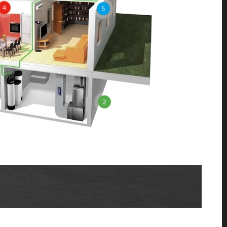
4
5
2
A