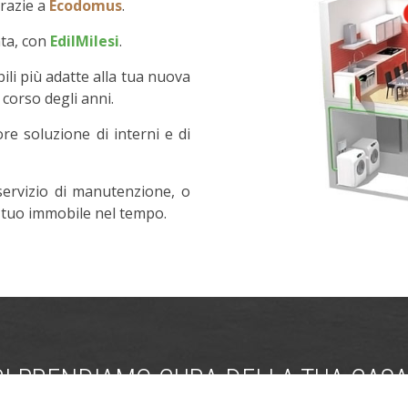
razie a
Ecodomus
.
nta, con
EdilMilesi
.
bili più adatte alla tua nuova
 corso degli anni.
iore soluzione di interni e di
 servizio di manutenzione, o
l tuo immobile nel tempo.
CI PRENDIAMO CURA DELLA TUA CAS